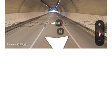
천공주고속도
북
남
, KnWorks