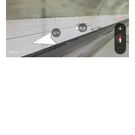
환로
북동
남서
, KnWorks