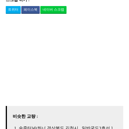
트위터
페이스북
네이버 스크랩
비슷한 교량 :
송죽터널(하) [ 경상북도 김천시 , 일반국도3호선 ]