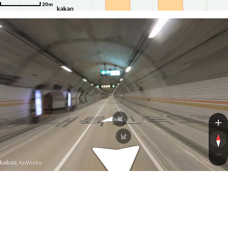
20m
부내륙고속도
부내륙고속도
북
남
, KnWorks