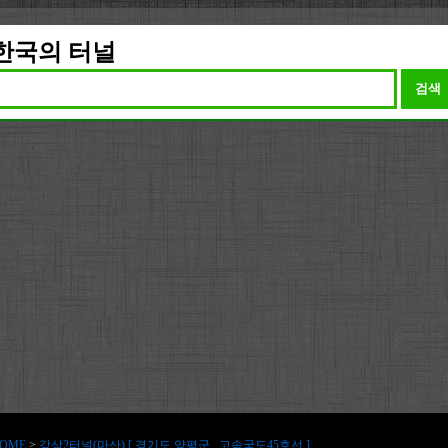
한국의 터널
검색
OME
>
강상2터널(마산) [ 경기도 양평군 , 고속국도45호선 ]