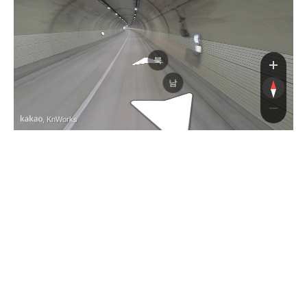
북
남
, KnWorks