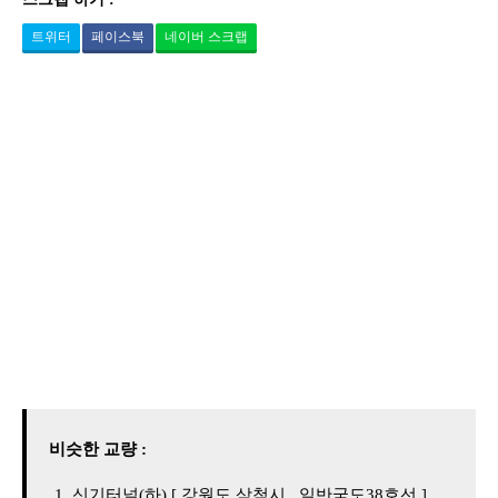
트위터
페이스북
네이버 스크랩
비슷한 교량 :
신기터널(하) [ 강원도 삼척시 , 일반국도38호선 ]