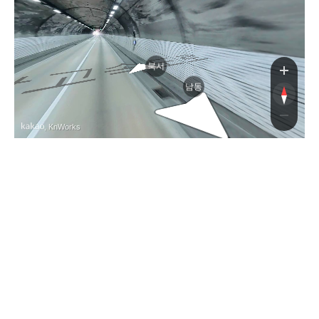
로
북서
남동
, KnWorks