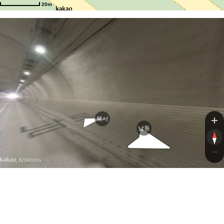
남
남
20m
북서
남동
, KnWorks