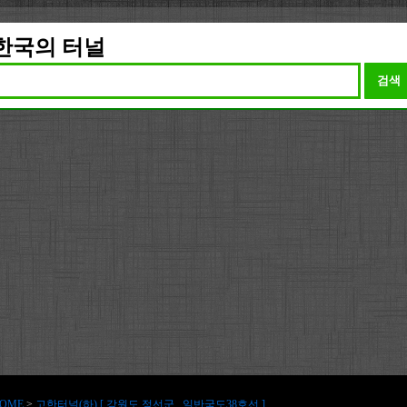
한국의 터널
검색
OME
>
고한터널(하) [ 강원도 정선군 , 일반국도38호선 ]