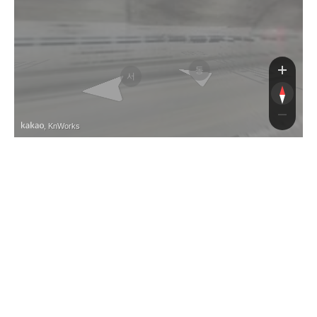
광주원주고속도로
광주원주고속도로
동
서
, KnWorks