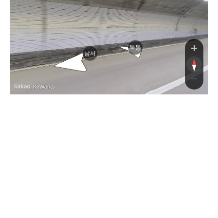
북동
남서
, KnWorks