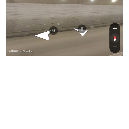
동
서
, KnWorks