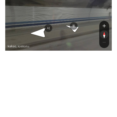
동
서
, KnWorks