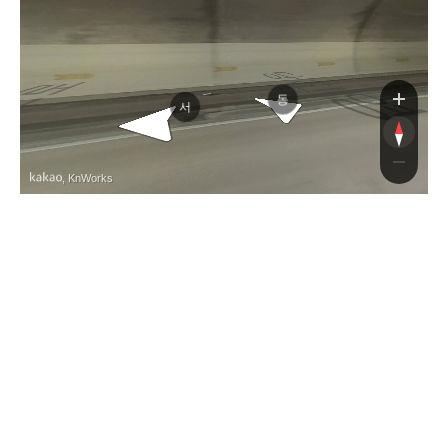
당진영덕고속도로
당진영덕고속도로
동
서
, KnWorks