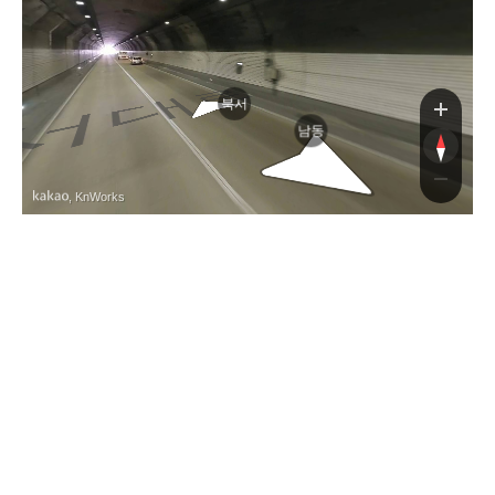
로
북서
남동
, KnWorks