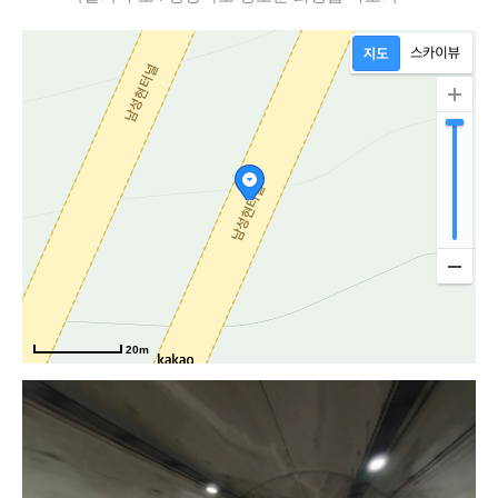
20m
새마