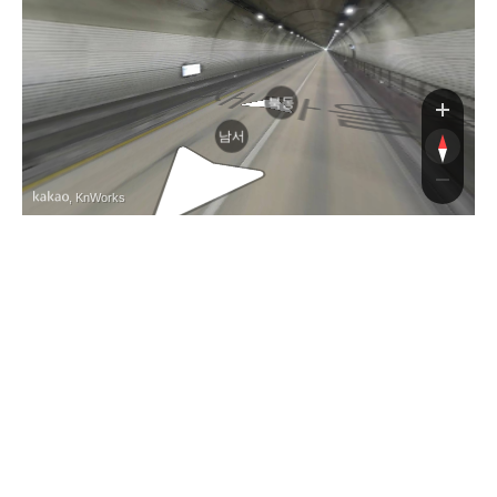
새마
북동
남서
, KnWorks