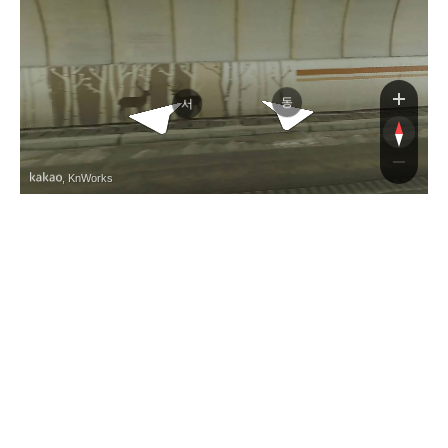
동
서
, KnWorks