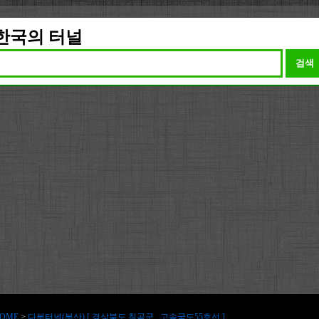
한국의 터널
검색
OME
>
다부터널(부산) [ 경상북도 칠곡군 , 고속국도55호선 ]