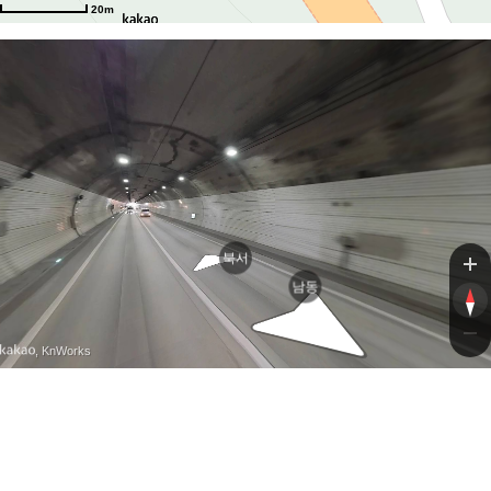
20m
북서
남동
, KnWorks