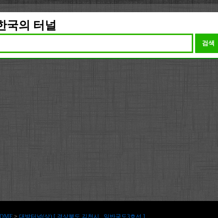
한국의 터널
검색
OME
>
대방터널(상) [ 경상북도 김천시 , 일반국도3호선 ]