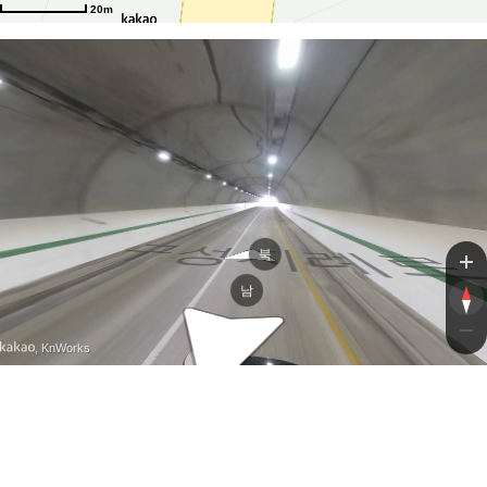
20m
구성지례
구성지례
북
남
, KnWorks