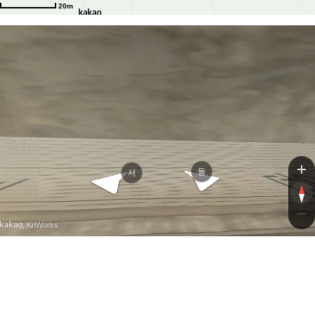
20m
윤봉길로
윤봉길로
동
서
, KnWorks