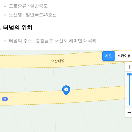
도로종류 : 일반국도
노선명 : 일반국도45호선
2. 터널의 위치
터널의 주소 : 충청남도 서산시 해미면 대곡리