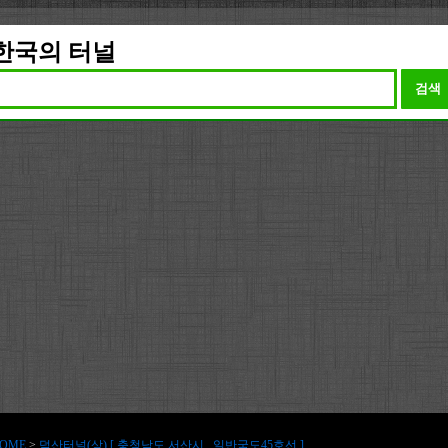
한국의 터널
검색
OME
>
덕산터널(상) [ 충청남도 서산시 , 일반국도45호선 ]