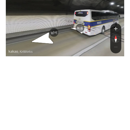
포항고속도로
북동
남서
, KnWorks