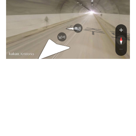
동주
북동
남서
, KnWorks