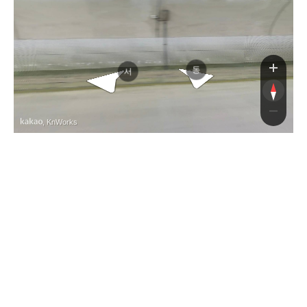
동
서
, KnWorks