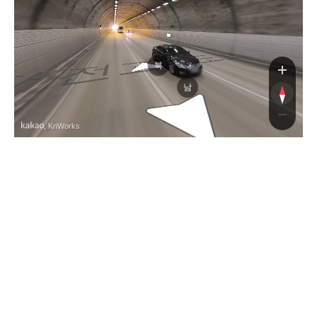
도로
북
남
, KnWorks