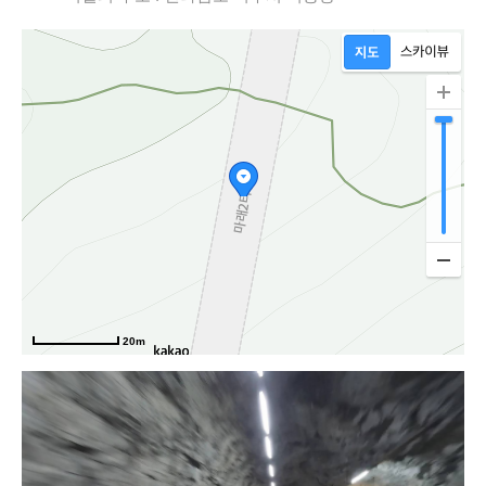
20m
망양로