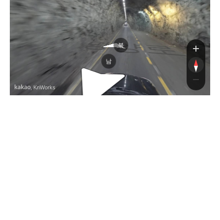
망양로
북
남
, KnWorks