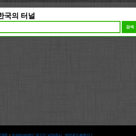
한국의 터널
검색
OME
>
마석터널(하) [ 경기도 남양주시 , 일반국도46호선 ]