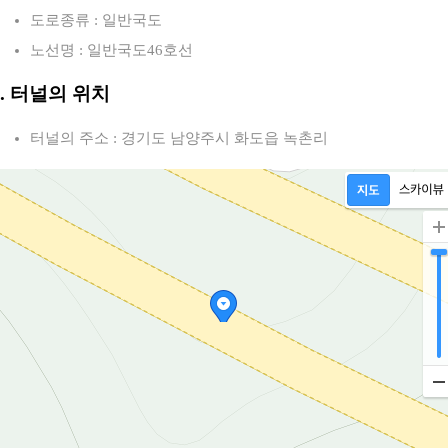
도로종류 : 일반국도
노선명 : 일반국도46호선
2. 터널의 위치
터널의 주소 : 경기도 남양주시 화도읍 녹촌리