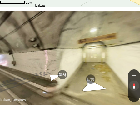
20m
북서
남동
, KnWorks