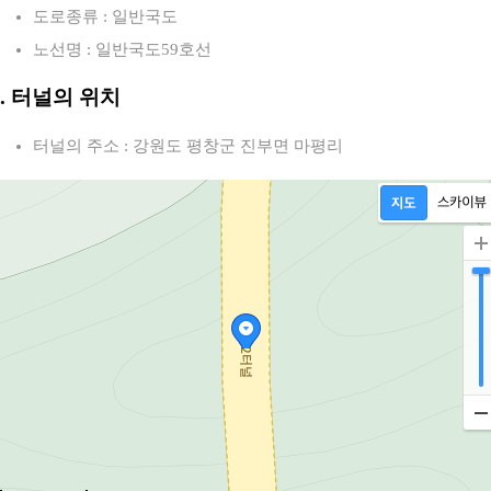
도로종류 : 일반국도
노선명 : 일반국도59호선
2. 터널의 위치
터널의 주소 : 강원도 평창군 진부면 마평리