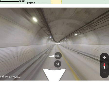
20m
북
남
, KnWorks