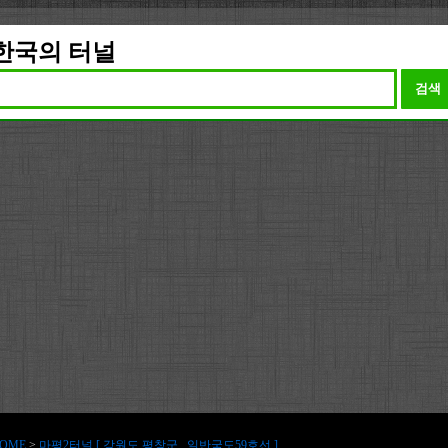
한국의 터널
검색
OME
>
마평2터널 [ 강원도 평창군 , 일반국도59호선 ]