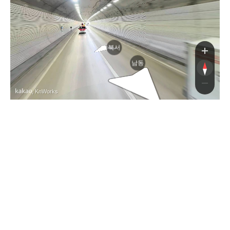
북서
남동
, KnWorks