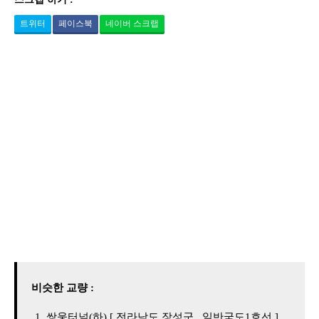
트위터
페이스북
네이버 스크랩
비슷한 교량 :
쌍웅터널(하) [ 전라남도 장성군 , 일반국도1호선 ]