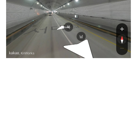
서대로
북
남
, KnWorks