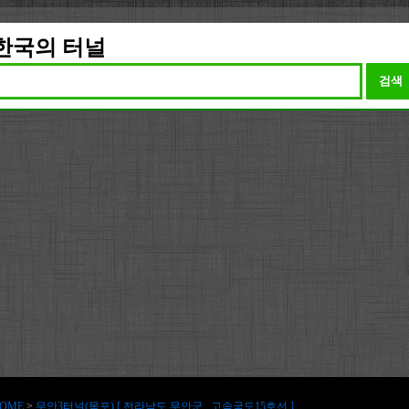
한국의 터널
검색
OME
>
무안3터널(목포) [ 전라남도 무안군 , 고속국도15호선 ]