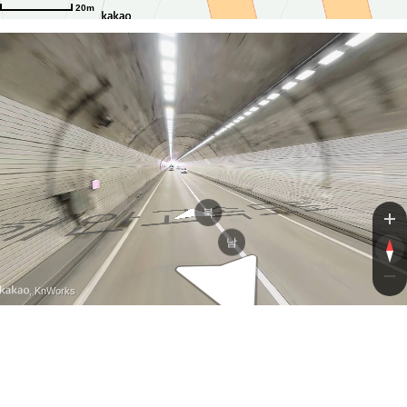
20m
고속도로
고속도로
북
남
, KnWorks