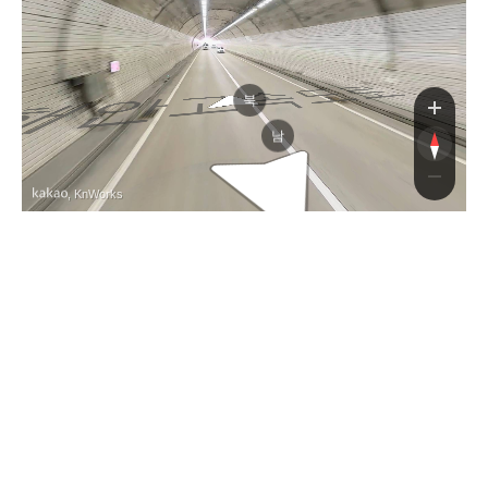
고속도로
북
남
, KnWorks