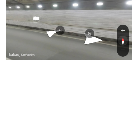
서
동
, KnWorks