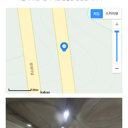
20m
모악로