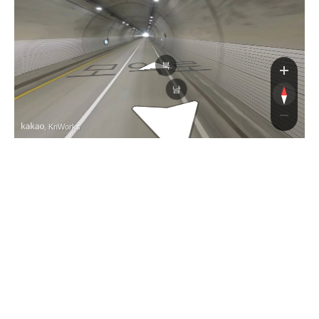
모악로
북
남
, KnWorks