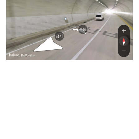
산
북동
남서
, KnWorks