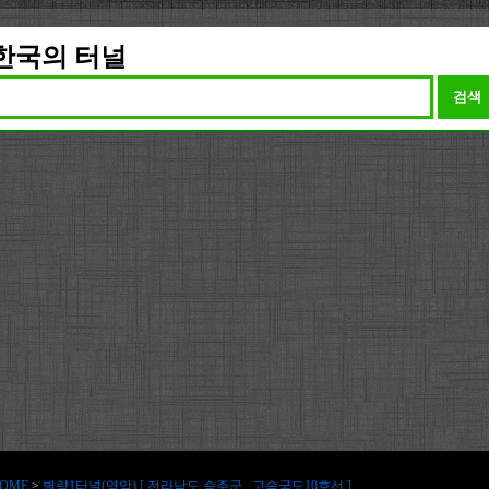
한국의 터널
검색
OME
>
별량1터널(영암) [ 전라남도 승주군 , 고속국도10호선 ]