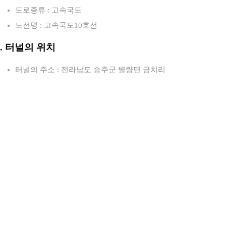
도로종류 : 고속국도
노선명 : 고속국도10호선
2. 터널의 위치
터널의 주소 : 전라남도 승주군 별량면 금치리