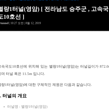
별량1터널(영암) [ 전라남도 승주군 , 고속국
도10호선 ]
rtunnel
| 10:27 오전 | 8월 12, 2019
고속국도10호선에 위치해 있는 별량1터널(영암)는 터널길이가 872.0
이며 터널 폭은 11.5m 입니다.
별량1터널(영암)에 대한 구체적인 제원은 다음과 같습니다.
1. 터널의 개요
터널명 : 별량1터널(영암)