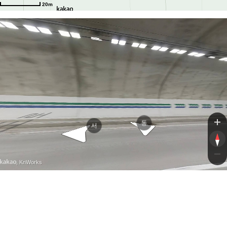
20m
광주대구고속도로
동
서
, KnWorks