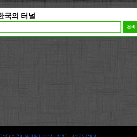
한국의 터널
검색
OME
>
병곡1터널(광주) [ 경상남도 함양군 , 고속국도12호선 ]