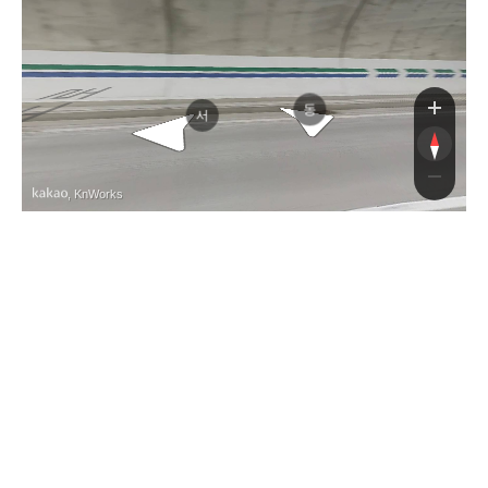
광주대구고속도로
동
서
, KnWorks