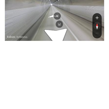
북
남
, KnWorks