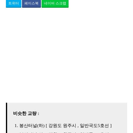
트위터
페이스북
네이버 스크랩
비슷한 교량 :
봉산터널(하) [ 강원도 원주시 , 일반국도5호선 ]