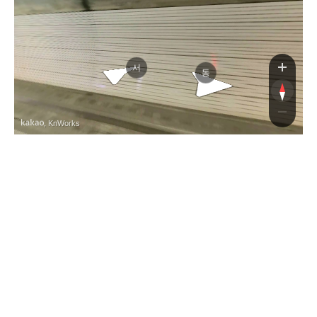
서
동
, KnWorks