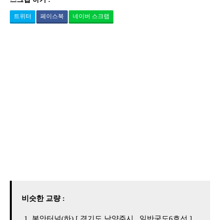
트위터
페이스북
네이버 스크랩
비슷한 교량 :
봉안터널(하) [ 경기도 남양주시 , 일반국도6호선 ]