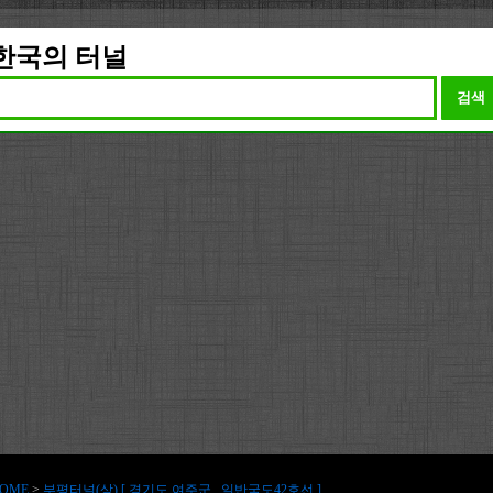
한국의 터널
검색
OME
>
부평터널(상) [ 경기도 여주군 , 일반국도42호선 ]