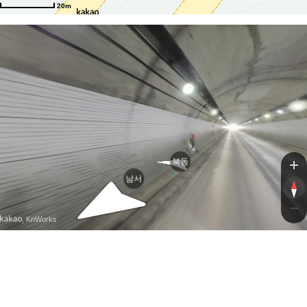
20m
북동
남서
, KnWorks