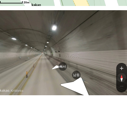
20m
북서
남동
, KnWorks