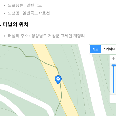
도로종류 : 일반국도
노선명 : 일반국도37호선
2. 터널의 위치
터널의 주소 : 경상남도 거창군 고제면 개명리