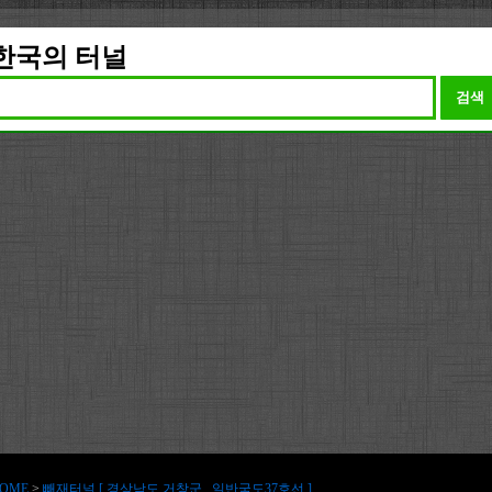
한국의 터널
검색
OME
>
빼재터널 [ 경상남도 거창군 , 일반국도37호선 ]