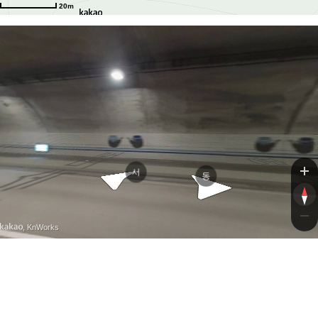
20m
평택제천고속도로
평택제천고속도로
서
동
, KnWorks