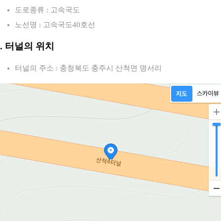
도로종류 : 고속국도
노선명 : 고속국도40호선
2. 터널의 위치
터널의 주소 : 충청북도 충주시 산척면 명서리