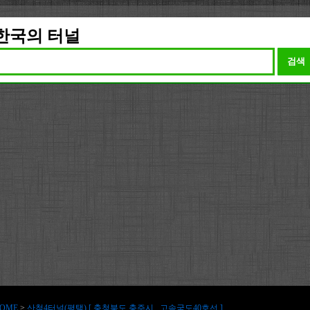
한국의 터널
검색
OME
>
산척4터널(평택) [ 충청북도 충주시 , 고속국도40호선 ]