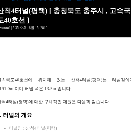
산척4터널(평택) [ 충청북도 충주시 , 고속국
도40호선 ]
rtunnel
| 5:35 오후 | 8월 15, 2019
고속국도40호선에 위치해 있는 산척4터널(평택)는 터널길이
191.0m 이며 터널 폭은 13.5m 입니다.
산척4터널(평택)에 대한 구체적인 제원은 다음과 같습니다.
1. 터널의 개요
터널명 : 산척4터널(평택)