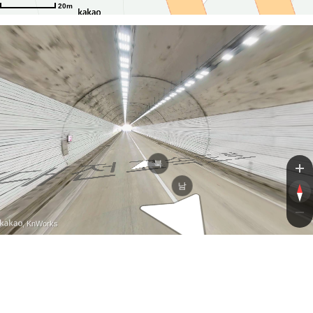
속도로
20m
속도로
북
남
, KnWorks