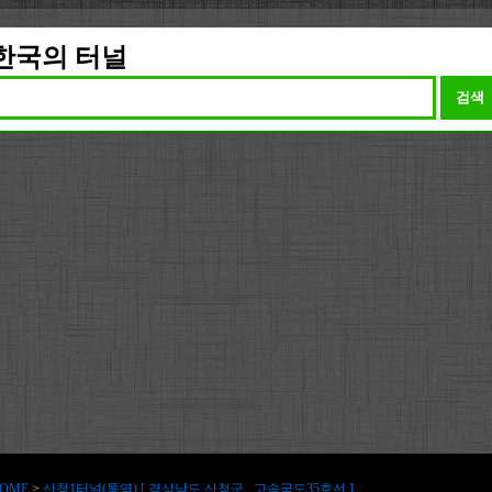
한국의 터널
검색
OME
>
산청1터널(통영) [ 경상남도 산청군 , 고속국도35호선 ]