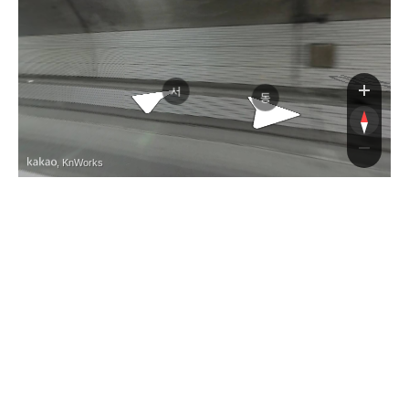
광주대구고속도로
서
동
, KnWorks