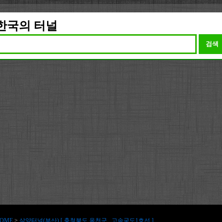
한국의 터널
검색
OME
>
삼양터널(부산) [ 충청북도 옥천군 , 고속국도1호선 ]