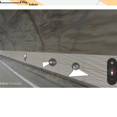
20m
북서
남동
, KnWorks