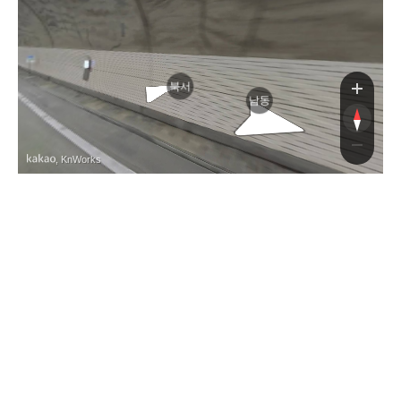
북서
남동
, KnWorks