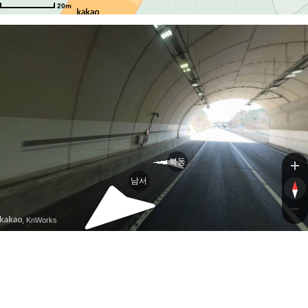
고
양고
20m
북동
남서
, KnWorks