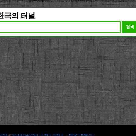
한국의 터널
검색
OME
>
상남1터널(양양) [ 강원도 인제군 , 고속국도60호선 ]