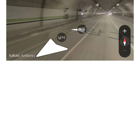
북동
남서
, KnWorks