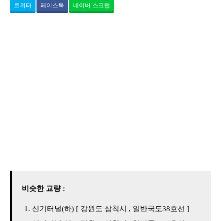
트위터
페이스북
네이버 스크랩
비슷한 교량 :
신기터널(하) [ 강원도 삼척시 , 일반국도38호선 ]