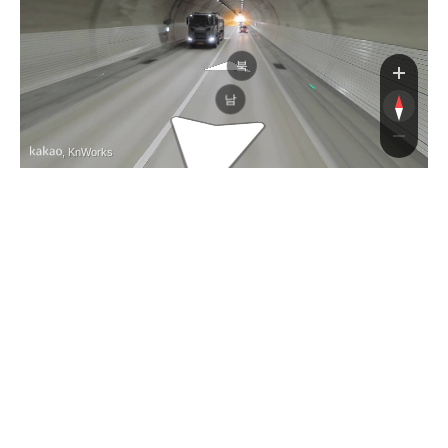
북
남
, KnWorks