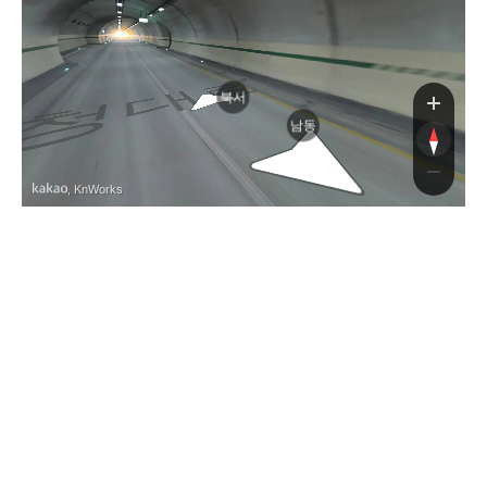
로
북서
남동
, KnWorks