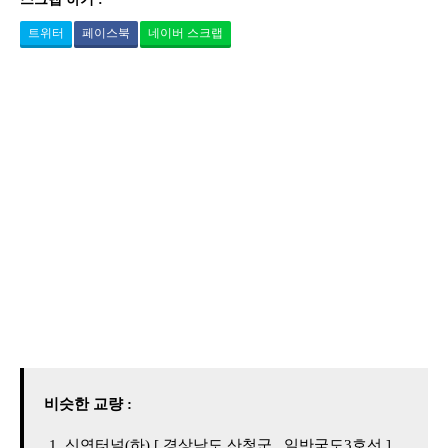
트위터
페이스북
네이버 스크랩
비슷한 교량 :
신연터널(하) [ 경상남도 산청군 , 일반국도3호선 ]