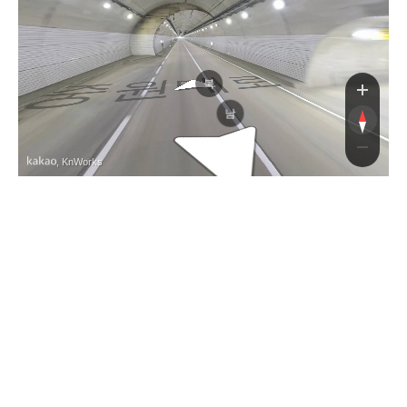
중원대로
북
남
, KnWorks