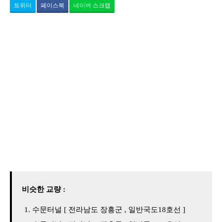
트위터
페이스북
네이버 스크랩
비슷한 교량 :
수문터널 [ 전라남도 장흥군 , 일반국도18호선 ]