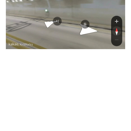
남부
서
동
, KnWorks