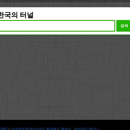
한국의 터널
검색
OME
>
수안보온천2터널(상) [ 충청북도 충주시 , 일반국도3호선 ]