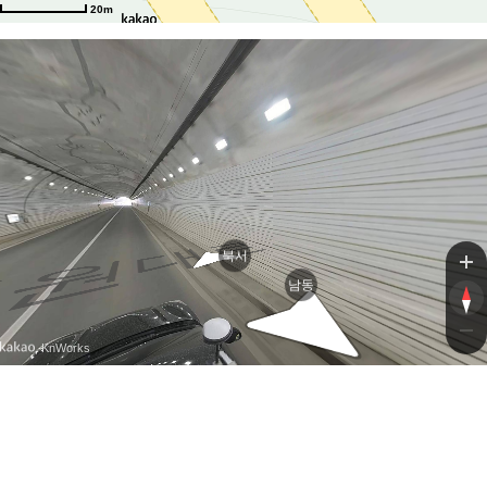
대로
20m
대로
북서
남동
, KnWorks